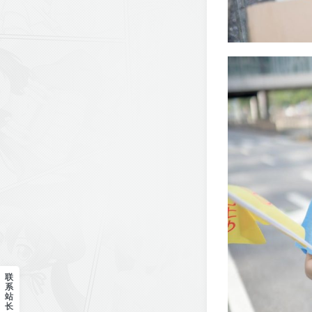
联
系
站
长