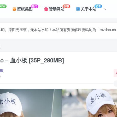
NEW
热门
投喂
必看
壁纸美图
赞助网站
关于本站
印。原图无压缩，无本站水印！本站所有资源解压密码均为：mzdao.cn
文
o – 血小板 [35P_280MB]
布