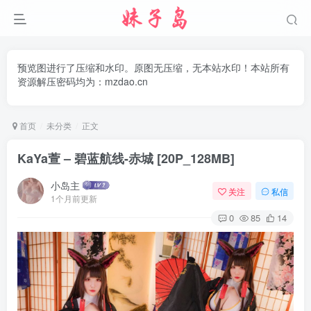
预览图进行了压缩和水印。原图无压缩，无本站水印！本站所有
资源解压密码均为：mzdao.cn
首页
未分类
正文
KaYa萱 – 碧蓝航线-赤城 [20P_128MB]
小岛主
关注
私信
1个月前更新
0
85
14