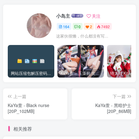
小岛主
关注
164
0
2
7492
这家伙很懒，什么都没有写...
网站压缩包解压密码和解压问题
KaYa萱 – 玉藻前 女警裝Ver [20P_99MB]
上一篇
下一篇
KaYa萱 - Black nurse
KaYa萱 - 黑暗护士
[20P_102MB]
[20P_86MB]
相关推荐