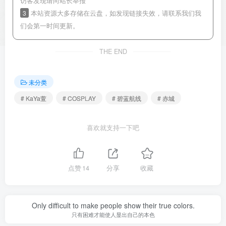
访客发现请向站长举报
3
本站资源大多存储在云盘，如发现链接失效，请联系我们我
们会第一时间更新。
THE END
未分类
# KaYa萱
# COSPLAY
# 碧蓝航线
# 赤城
喜欢就支持一下吧
点赞
14
分享
收藏
Only difficult to make people show their true colors.
只有困难才能使人显出自己的本色