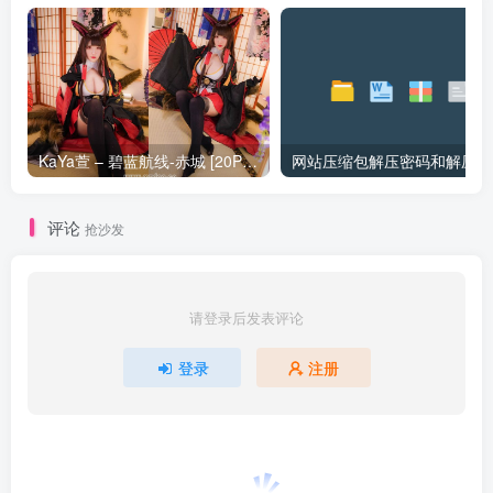
KaYa萱 – 碧蓝航线-赤城 [20P_128MB]
网站压缩包解压密码和解压问
评论
抢沙发
请登录后发表评论
登录
注册