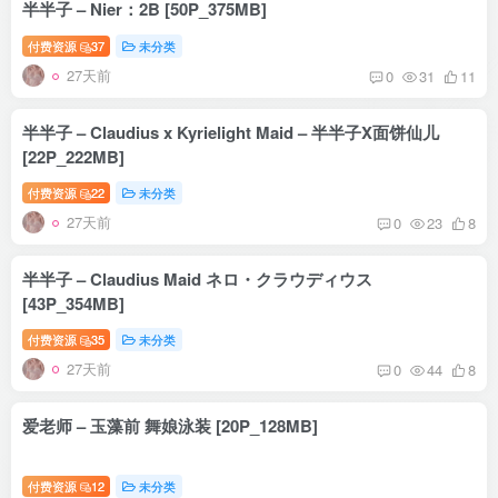
半半子 – Nier：2B [50P_375MB]
付费资源
37
未分类
27天前
0
31
11
半半子 – Claudius x Kyrielight Maid – 半半子X面饼仙儿
[22P_222MB]
付费资源
22
未分类
27天前
0
23
8
半半子 – Claudius Maid ネロ・クラウディウス
[43P_354MB]
付费资源
35
未分类
27天前
0
44
8
爱老师 – 玉藻前 舞娘泳装 [20P_128MB]
付费资源
12
未分类