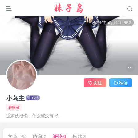
7467
1641
2
关注
私信
小岛主
管理员
这家伙很懒，什么都没有写...
文章
164
收藏
0
评论
0
粉丝
2