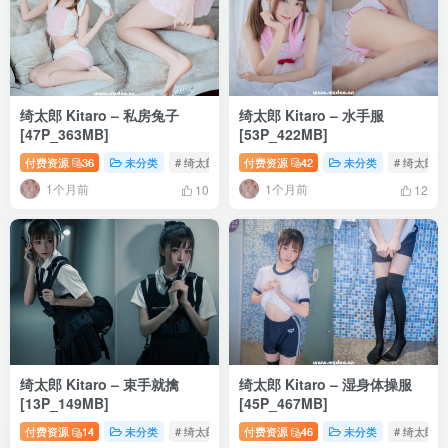
绮太郎 Kitaro – 私房兔子
绮太郎 Kitaro – 水手服
[47P_363MB]
[53P_422MB]
付费资源
36
未分类
# 绮太郎写真
付费资源
# 写真集
42
# 私房兔子
未分类
# 绮太郎
1个月前
1个月前
10
12
绮太郎 Kitaro – 束手就擒
绮太郎 Kitaro – 湿身体操服
[13P_149MB]
[45P_467MB]
付费资源
14
未分类
# 绮太郎写真
付费资源
# 束手就擒
46
# 写真套图
未分类
# 绮太郎