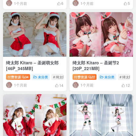
1个月前
1个月前
6
5
绮太郎 Kitaro – 圣诞萌女郎
绮太郎 Kitaro – 圣诞节2
[46P_345MB]
[20P_221MB]
付费资源
34
未分类
# 绮太郎 Kitaro
付费资源
# 圣诞萌女郎
22
未分类
# 46P
# 绮太郎
1个月前
1个月前
14
12