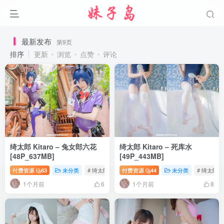
最新发布
第9页
排序
更新
浏览
点赞
评论
绮太郎 Kitaro – 兔女郎六花
绮太郎 Kitaro – 死库水
[48P_637MB]
[49P_443MB]
付费资源
63
未分类
# 绮太郎写真
付费资源
# 兔女郎
44
# 动漫写真
未分类
# 绮太郎
1个月前
1个月前
6
8