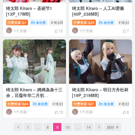
绮太郎 Kitaro – 圣诞节1
绮太郎 Kitaro – 人工AI爱酱
[13P_17MB]
[40P_238MB]
付费资源
1
未分类
# 绮太郎写真
付费资源
# COS写真
23
# 圣诞节
未分类
# 绮太郎
1个月前
1个月前
12
7
绮太郎 Kitaro – 娉娉袅袅十三
绮太郎 Kitaro – 明日方舟杜林
余，豆蔻年华二月初
[19P_219MB]
[19P_243MB]
付费资源
24
未分类
# 绮太郎写真
付费资源
# 少女写真
21
# 豆蔻年华
未分类
# 绮太郎
1个月前
1个月前
13
6
1
…
8
9
10
…
14
跳转