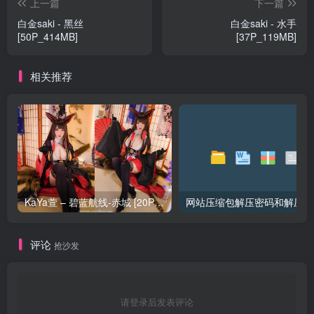
上一篇
下一篇
白金saki - 黑丝
白金saki - 水手
[50P_414MB]
[37P_119MB]
相关推荐
KaYa萱 – 碧蓝航线-赤城 [20P_128MB]
网站压缩包解压密码和解压问
评论
抢沙发
请登录后发表评论