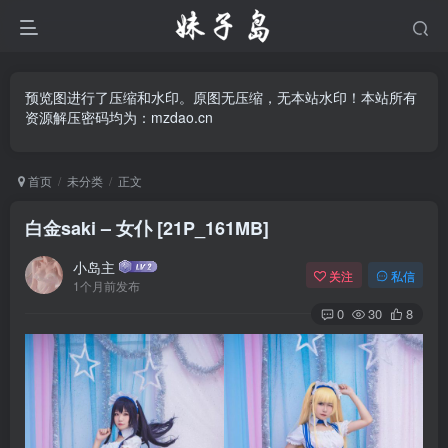
预览图进行了压缩和水印。原图无压缩，无本站水印！本站所有
资源解压密码均为：mzdao.cn
首页
未分类
正文
白金saki – 女仆 [21P_161MB]
小岛主
关注
私信
1个月前发布
0
30
8