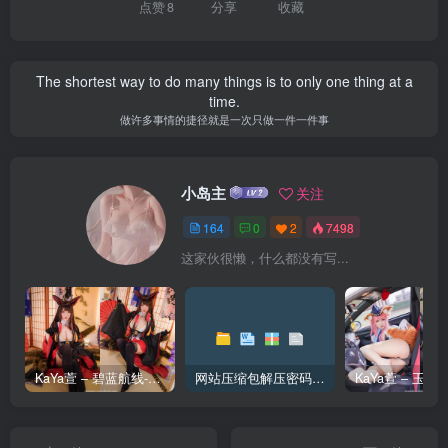
点赞
8
分享
收藏
The shortest way to do many things is to only one thing at a
time.
做许多事情的捷径就是一次只做一件一件事
小岛主
关注
164
0
2
7498
这家伙很懒，什么都没有写...
KaYa萱 – 碧蓝航线-赤城 [20P_128MB]
网站压缩包解压密码和解压问题