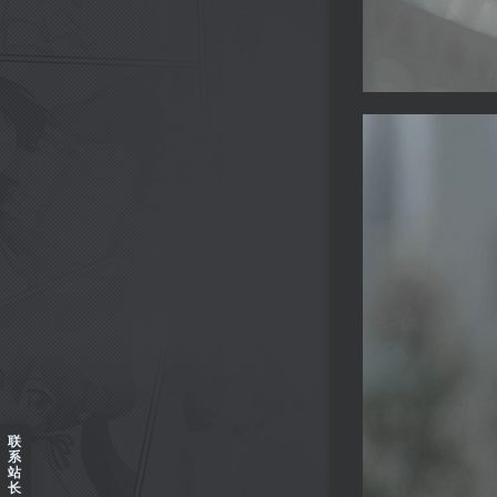
联
系
站
长