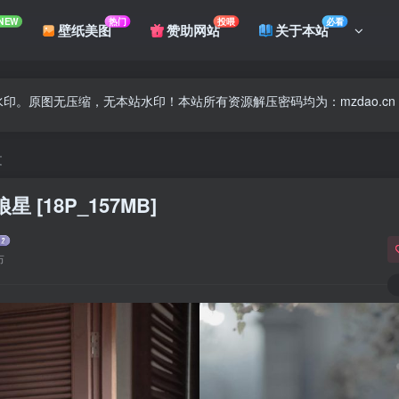
NEW
热门
投喂
必看
壁纸美图
赞助网站
关于本站
印。原图无压缩，无本站水印！本站所有资源解压密码均为：mzdao.cn
文
星 [18P_157MB]
布