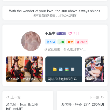
With the wonder of your love, the sun above always shines.
拥有你美丽的爱情，太阳就永远明媚
小岛主
关注
164
0
2
7467
这家伙很懒，什么都没有写...
KaYa萱 – 碧蓝航线-赤城 [20P_128MB]
网站压缩包解压密码和解压问题
上一篇
下一篇
爱老师 - 狂三 兔女郎
爱老师 - 玛修 [27P_265MB]
[9P_33MB]