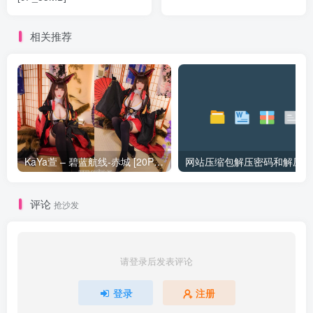
相关推荐
KaYa萱 – 碧蓝航线-赤城 [20P_128MB]
网站压缩包解压密码和解压问
评论
抢沙发
请登录后发表评论
登录
注册