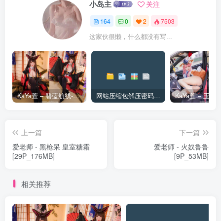
小岛主
关注
164
0
2
7503
这家伙很懒，什么都没有写...
KaYa萱 – 碧蓝航线-赤城 [20P_128MB]
网站压缩包解压密码和解压问题
上一篇
下一篇
爱老师 - 黑枪呆 皇室糖霜
爱老师 - 火奴鲁鲁
[29P_176MB]
[9P_53MB]
相关推荐