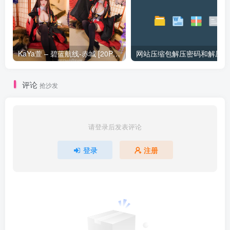
KaYa萱 – 碧蓝航线-赤城 [20P_128MB]
网站压缩包解压密码和解压问
评论
抢沙发
请登录后发表评论
登录
注册