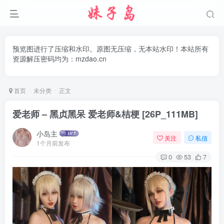
预览图进行了压缩和水印。原图无压缩，无本站水印！本站所有
资源解压密码均为：mzdao.cn
首页
未分类
正文
爱老师 – 黑贞黑呆 爱老师&桔梗 [26P_111MB]
小岛主
关注
私信
1个月前发布
0
53
7