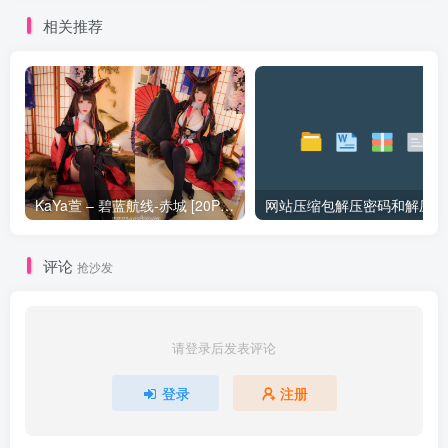
相关推荐
KaYa萱 – 碧蓝航线-赤城 [20P_128MB]
网站压缩包解压密码和解压问
评论
抢沙发
请登录后发表评论
登录
注册