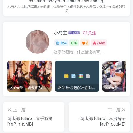
can start today and make a new ending.
没有人可以回到过去从头再来，但是每个人都可以从今天开始，创造一个全新的结
局
小岛主
关注
164
0
2
7485
这家伙很懒，什么都没有写...
KaYa萱 – 碧蓝航线-赤城 [20P_128MB]
网站压缩包解压密码和解压问题
上一篇
下一篇
绮太郎 Kitaro - 束手就擒
绮太郎 Kitaro - 私房兔子
[13P_149MB]
[47P_363MB]