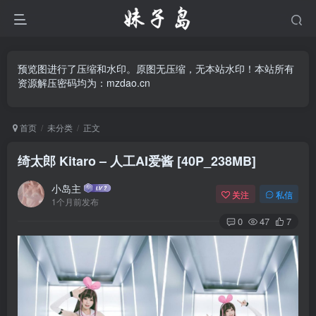
预览图进行了压缩和水印。原图无压缩，无本站水印！本站所有
资源解压密码均为：mzdao.cn
首页
未分类
正文
绮太郎 Kitaro – 人工AI爱酱 [40P_238MB]
小岛主
关注
私信
1个月前发布
0
47
7