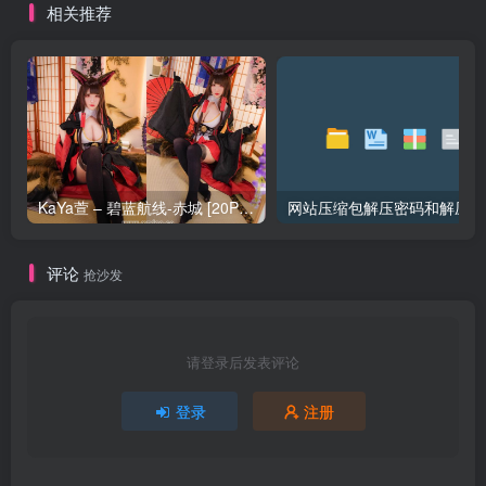
相关推荐
KaYa萱 – 碧蓝航线-赤城 [20P_128MB]
网站压缩包解压密码和解压问
评论
抢沙发
请登录后发表评论
登录
注册