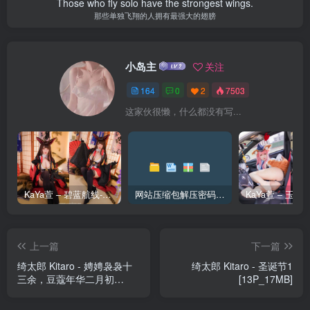
Those who fly solo have the strongest wings.
那些单独飞翔的人拥有最强大的翅膀
小岛主
关注
164
0
2
7503
这家伙很懒，什么都没有写...
KaYa萱 – 碧蓝航线-赤城 [20P_128MB]
网站压缩包解压密码和解压问题
上一篇
下一篇
绮太郎 Kitaro - 娉娉袅袅十
绮太郎 Kitaro - 圣诞节1
三余，豆蔻年华二月初
[13P_17MB]
[19P_243MB]