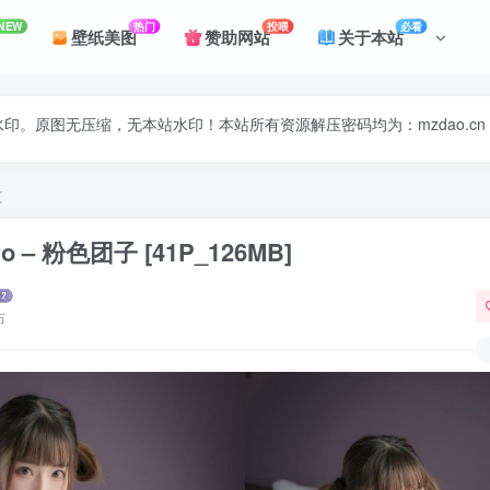
NEW
热门
投喂
必看
壁纸美图
赞助网站
关于本站
印。原图无压缩，无本站水印！本站所有资源解压密码均为：mzdao.cn
文
o – 粉色团子 [41P_126MB]
布