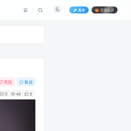
发布
开通会员
关注
私信
0
48
9