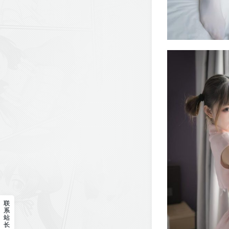
联
系
站
长