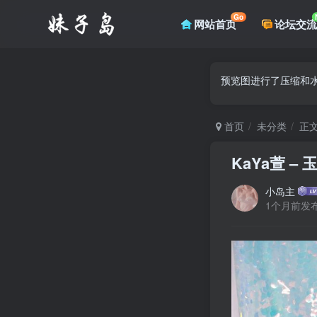
Go
网站首页
论坛交流
预览图进行了压缩和水
首页
未分类
正
KaYa萱 – 
小岛主
1个月前发