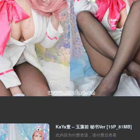
KaYa萱 – 玉藻前 秘书Ver [15P_81MB]
此内容为付费资源，请付费后查看