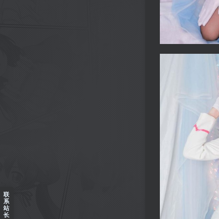
联
系
站
长