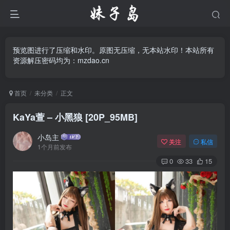
预览图进行了压缩和水印。原图无压缩，无本站水印！本站所有
资源解压密码均为：mzdao.cn
首页
未分类
正文
KaYa萱 – 小黑狼 [20P_95MB]
小岛主
关注
私信
1个月前发布
0
33
15