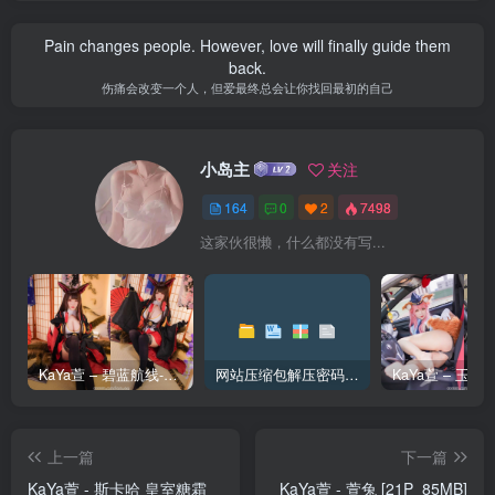
Pain changes people. However, love will finally guide them
back.
伤痛会改变一个人，但爱最终总会让你找回最初的自己
小岛主
关注
164
0
2
7498
这家伙很懒，什么都没有写...
KaYa萱 – 碧蓝航线-赤城 [20P_128MB]
网站压缩包解压密码和解压问题
上一篇
下一篇
KaYa萱 - 斯卡哈 皇室糖霜
KaYa萱 - 萱兔 [21P_85MB]