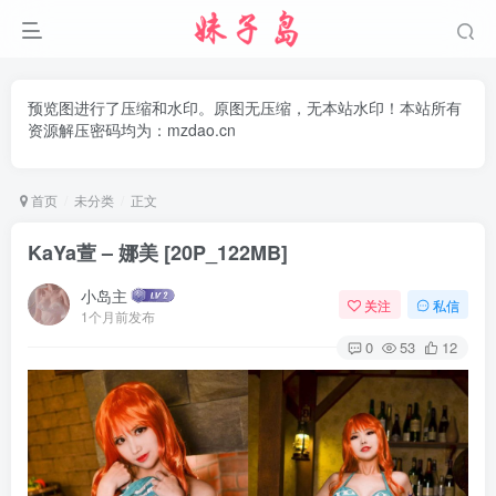
预览图进行了压缩和水印。原图无压缩，无本站水印！本站所有
资源解压密码均为：mzdao.cn
首页
未分类
正文
KaYa萱 – 娜美 [20P_122MB]
小岛主
关注
私信
1个月前发布
0
53
12