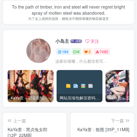
To the path of timber, iron and steel will never regret bright
spray of molten steel was abandoned.
为了走上成材的道路，钢铁决不惋惜璀璨的钢花被遗弃
小岛主
关注
164
0
2
7482
这家伙很懒，什么都没有写...
KaYa萱 – 碧蓝航线-赤城 [20P_128MB]
网站压缩包解压密码和解压问题
上一篇
下一篇
KaYa萱 - 黑贞兔女郎
KaYa萱 - 散图 [35P_11MB]
[12P_22MB]