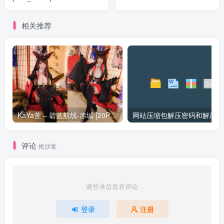
相关推荐
KaYa萱 – 碧蓝航线-赤城 [20P_128MB]
网站压缩包解压密码和解压问
评论
抢沙发
请登录后发表评论
登录
注册