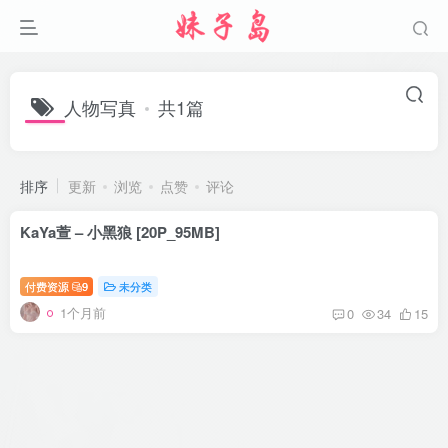
人物写真
共1篇
排序
更新
浏览
点赞
评论
KaYa萱 – 小黑狼 [20P_95MB]
付费资源
9
未分类
1个月前
0
34
15