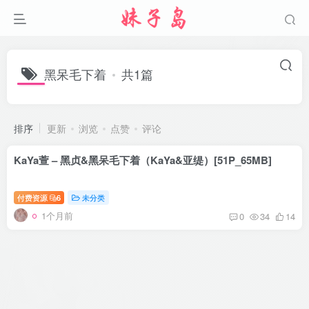
黑呆毛下着
共1篇
排序
更新
浏览
点赞
评论
KaYa萱 – 黑贞&黑呆毛下着（KaYa&亚缇）[51P_65MB]
付费资源
6
未分类
1个月前
0
34
14