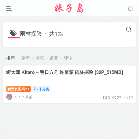
雨林探险
共1篇
排序
更新
浏览
点赞
评论
绮太郎 Kitaro – 明日方舟 蛇屠箱 雨林探险 [30P_515MB]
付费资源
51
未分类
1个月前
0
27
12