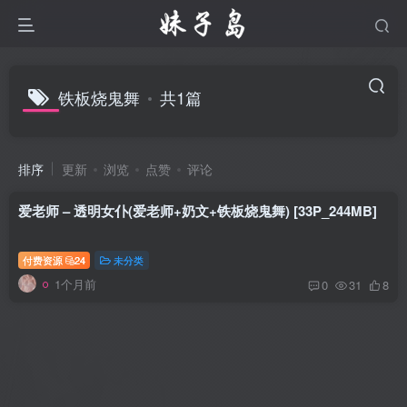
铁板烧鬼舞
共1篇
排序
更新
浏览
点赞
评论
爱老师 – 透明女仆(爱老师+奶文+铁板烧鬼舞) [33P_244MB]
付费资源
24
未分类
1个月前
0
31
8