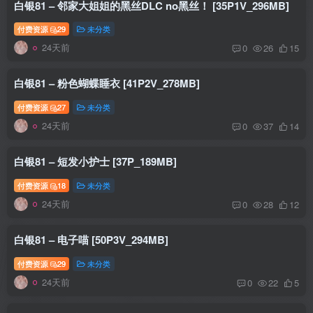
白银81 – 邻家大姐姐的黑丝DLC no黑丝！ [35P1V_296MB]
付费资源
29
未分类
24天前
0
26
15
白银81 – 粉色蝴蝶睡衣 [41P2V_278MB]
付费资源
27
未分类
24天前
0
37
14
白银81 – 短发小护士 [37P_189MB]
付费资源
18
未分类
24天前
0
28
12
白银81 – 电子喵 [50P3V_294MB]
付费资源
29
未分类
24天前
0
22
5