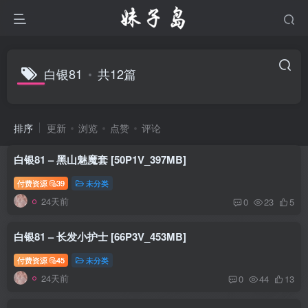
白银81
共12篇
排序
更新
浏览
点赞
评论
白银81 – 黑山魅魔套 [50P1V_397MB]
付费资源
39
未分类
24天前
0
23
5
白银81 – 长发小护士 [66P3V_453MB]
付费资源
45
未分类
24天前
0
44
13