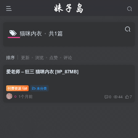
猫咪内衣
共1篇
排序
更新
浏览
点赞
评论
爱老师 – 狂三 猫咪内衣 [9P_87MB]
付费资源
8
未分类
1个月前
0
44
7