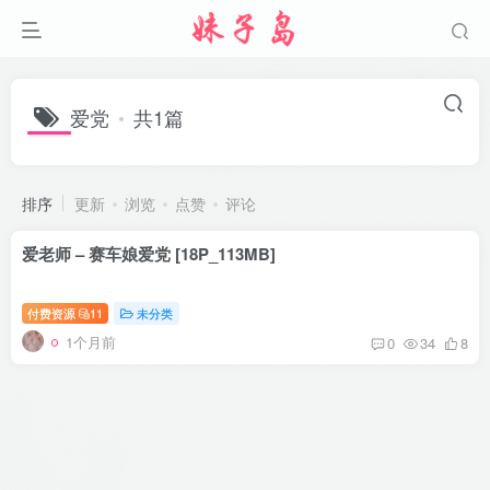
爱党
共1篇
排序
更新
浏览
点赞
评论
爱老师 – 赛车娘爱党 [18P_113MB]
付费资源
11
未分类
1个月前
0
34
8