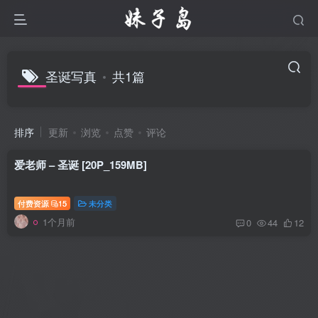
圣诞写真
共1篇
排序
更新
浏览
点赞
评论
爱老师 – 圣诞 [20P_159MB]
付费资源
15
未分类
1个月前
0
44
12